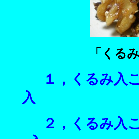
「くる
１，くるみ入こ
入 ￥３９
２，くるみ入こ